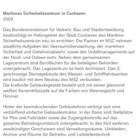
Maritimes Sicherheitszentrum in Cuxhaven
2009
Das Bundesminsterium für Verkehr, Bau und Stadtentwicklung
beabsichtigt im Hafengebiet der Stadt Cuxhaven das Maritime
Sicherheitszentrum neu zu errichten. Die Partner im MSZ nehmen
staatliche Aufgaben der Seeraumüberwachung, der maritimen
Sicherheit und Gefahrenabwehr, sowie des Unfallmanagements auf
der Nord- und Ostsee wahr. Neben dem gemeinsamen
Lagezentrum sind Büroflächen für die beteiligten Behörden
untergebracht. Das Lagezentrum ist hoch technisiert. Das 3-
geschossige Dienstgebäude des Wasser- und Schifffahrtsamtes
wird baulich mit dem Neubau des MSZ verbunden.
Die kraftvolle Gebäudegestalt bezieht sich mit seiner glänzend
weißen Keramikfassade auf die Farben von Meeresgischt und
Himmel.
Hinter der beeindruckenden Gebäudeform verbirgt sich eine
verblüffend einfache Gebäudestruktur. In der Basis sind Stellplätze
für Pkw und Fahrräder sowie die Zugangskontrolle auf das
gesamte Betriebsgrundstück untergebracht. In den fünf weiteren
zweibündigen Geschossen sind Verwaltungsräume, Umkleiden,
Archive und Räume für Betriebs- und Leitstellentechnik