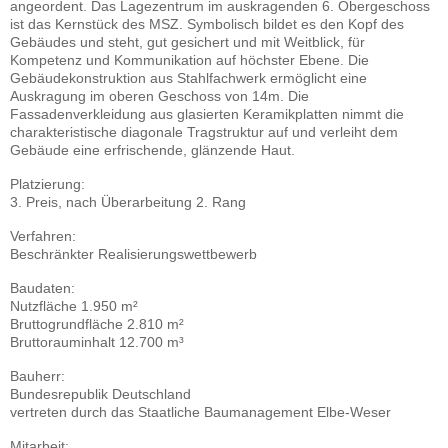
angeordent. Das Lagezentrum im auskragenden 6. Obergeschoss
ist das Kernstück des MSZ. Symbolisch bildet es den Kopf des
Gebäudes und steht, gut gesichert und mit Weitblick, für
Kompetenz und Kommunikation auf höchster Ebene. Die
Gebäudekonstruktion aus Stahlfachwerk ermöglicht eine
Auskragung im oberen Geschoss von 14m. Die
Fassadenverkleidung aus glasierten Keramikplatten nimmt die
charakteristische diagonale Tragstruktur auf und verleiht dem
Gebäude eine erfrischende, glänzende Haut.
Platzierung:
3. Preis, nach Überarbeitung 2. Rang
Verfahren:
Beschränkter Realisierungswettbewerb
Baudaten:
Nutzfläche
1.950 m²
Bruttogrundfläche
2.810 m²
Bruttorauminhalt
12.700 m³
Bauherr:
Bundesrepublik Deutschland
vertreten durch das Staatliche Baumanagement Elbe-Weser
Mitarbeit: