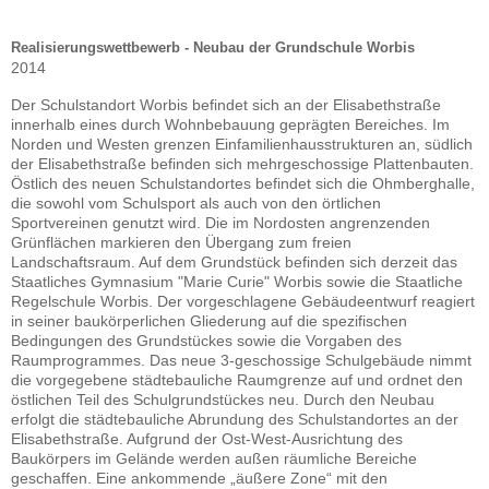
Realisierungswettbewerb - Neubau der Grundschule Worbis
2014
Der Schulstandort Worbis befindet sich an der Elisabethstraße
innerhalb eines durch Wohnbebauung geprägten Bereiches. Im
Norden und Westen grenzen Einfamilienhausstrukturen an, südlich
der Elisabethstraße befinden sich mehrgeschossige Plattenbauten.
Östlich des neuen Schulstandortes befindet sich die Ohmberghalle,
die sowohl vom Schulsport als auch von den örtlichen
Sportvereinen genutzt wird. Die im Nordosten angrenzenden
Grünflächen markieren den Übergang zum freien
Landschaftsraum. Auf dem Grundstück befinden sich derzeit das
Staatliches Gymnasium "Marie Curie" Worbis sowie die Staatliche
Regelschule Worbis. Der vorgeschlagene Gebäudeentwurf reagiert
in seiner baukörperlichen Gliederung auf die spezifischen
Bedingungen des Grundstückes sowie die Vorgaben des
Raumprogrammes. Das neue 3-geschossige Schulgebäude nimmt
die vorgegebene städtebauliche Raumgrenze auf und ordnet den
östlichen Teil des Schulgrundstückes neu. Durch den Neubau
erfolgt die städtebauliche Abrundung des Schulstandortes an der
Elisabethstraße. Aufgrund der Ost-West-Ausrichtung des
Baukörpers im Gelände werden außen räumliche Bereiche
geschaffen. Eine ankommende „äußere Zone“ mit den