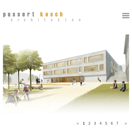
1
2
3
4
5
6
7