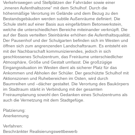
Verkehrswegen und Stellplätzen der Fahrräder sowie einer
„inneren Aufenthaltszone“ mit dem Schulhof. Durch die
höhenmäßige Verortung im Gelände und dem Bezug zu den
Bestandsgebäuden werden subtile Außenräume definiert. Die
Schule steht auf einer Basis aus eingefärbtem Betonwerkstein,
welche die unterschiedlichen Bereiche miteinander verknüpft. Die
auf der Basis verteilten Steinbänke erhöhen die Aufenthaltsqualität.
Der Pausenhof und der Schulgarten befinden sich im Westen und
öffnen sich zum angrenzenden Landschaftsraum. Es entsteht ein
mit der Nachbarschaft kommunizierendes, jedoch in sich
geschlossenes Schulzentrum, das Freiräume unterschiedlicher
Atmosphäre, Größe und Gestalt umfasst. Die großzügige
Eingangssituation im Westen dient als sicherer Platz für das
Ankommen und Abholen der Schüler. Der geschützte Schulhof mit
Aktionszonen und Ruhebereichen im Osten, wird durch
Baumreihen und –dächer gestaltet. Die Verortung des Baukörpers
im Stadtraum stärkt in Verbindung mit der gesamten
Freiraumplanung sowohl den Gedanken eines Schulzentrums als
auch die Vernetzung mit dem Stadtgefüge.
Platzierung:
Anerkennung
Verfahren:
Beschränkter Realisierungswettbewerb