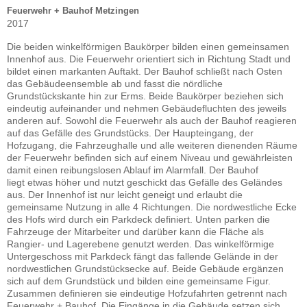
Feuerwehr + Bauhof Metzingen
2017
Die beiden winkelförmigen Baukörper bilden einen gemeinsamen
Innenhof aus. Die Feuerwehr orientiert sich in Richtung Stadt und
bildet einen markanten Auftakt. Der Bauhof schließt nach Osten
das Gebäudeensemble ab und fasst die nördliche
Grundstückskante hin zur Erms. Beide Baukörper beziehen sich
eindeutig aufeinander und nehmen Gebäudefluchten des jeweils
anderen auf. Sowohl die Feuerwehr als auch der Bauhof reagieren
auf das Gefälle des Grundstücks. Der Haupteingang, der
Hofzugang, die Fahrzeughalle und alle weiteren dienenden Räume
der Feuerwehr befinden sich auf einem Niveau und gewährleisten
damit einen reibungslosen Ablauf im Alarmfall. Der Bauhof
liegt etwas höher und nutzt geschickt das Gefälle des Geländes
aus. Der Innenhof ist nur leicht geneigt und erlaubt die
gemeinsame Nutzung in alle 4 Richtungen. Die nordwestliche Ecke
des Hofs wird durch ein Parkdeck definiert. Unten parken die
Fahrzeuge der Mitarbeiter und darüber kann die Fläche als
Rangier- und Lagerebene genutzt werden. Das winkelförmige
Untergeschoss mit Parkdeck fängt das fallende Gelände in der
nordwestlichen Grundstücksecke auf. Beide Gebäude ergänzen
sich auf dem Grundstück und bilden eine gemeinsame Figur.
Zusammen definieren sie eindeutige Hofzufahrten getrennt nach
Feuerwehr + Bauhof. Die Eingänge in die Gebäude setzen sich